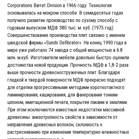
Corporations Barret Division в 1966 году. Технология
основывалась на мокром способе. В семидесятых годах
получило развитие производство по сухому способу с
годовым выпуском МДФ 380 тыс. м. куб. (1975 год).
Совершенствование производства плит связано с именем
шведской фирмы «Sunds Defibrator». На конец 1990 года в
мире уже работало 74 завода с общей мощностью в 6.8
млн. м.куб. Изготовители мебели довольно быстро оценили
достоинства новой продукции. Прочность МДФ в 1,8-2 раза
выше прочности древесностружечных плит. Благодаря
гладкой и твердой поверхности МДФ прекрасно подходят
для отделки прогрессивными методами короткотактного
ламинирования, каширования, для фанерования тонким
шпоном, имитационной печати, покрытия лаками и эмалями.
При этом исключаются известные недостатки массивной
древесины: анизотропность свойств в зависимости от
направления древесных волокон, склонность к
растрескиванию при изменении температурно-влажностных